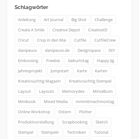
Schlagwörter
Anleitung
Art Journal
Big Shot
Challenge
Create A Smile
Creative Depot
CreativeID
Cricut
Crop in den Mai
Cutfile
CutfileCrew
danipeuss
danipeuss.de
Designspace
DIY
Embossing
Freebie
Geburtstag
Happy Jig
Jahresprojekt
Jumpstart
Karte
Karten
Kreativsüchtig Magazin
Kreativsüchtig Stempel
Layout
Layouts
Memorydex
Minialbum
Minibook
Mixed Media
mmmitmachmontag
Online Workshop
Ostern
Plotter
Produktvorstellung
Scrapbooking
Sketch
Stempel
Stempeln
Techniken
Tutorial