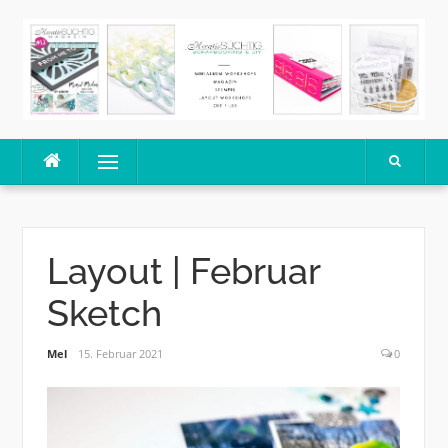
Skip
to
content
Menu
Layout | Februar
Sketch
Mel
15. Februar 2021
0