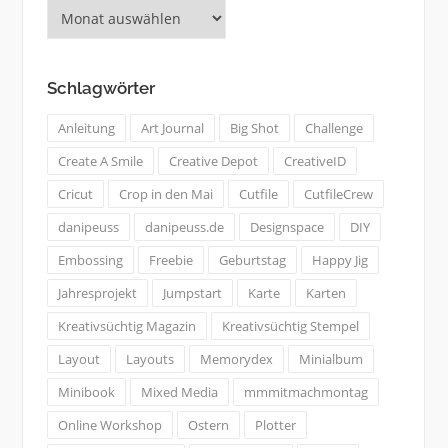
Was
bisher
geschah:
Schlagwörter
Anleitung
Art Journal
Big Shot
Challenge
Create A Smile
Creative Depot
CreativeID
Cricut
Crop in den Mai
Cutfile
CutfileCrew
danipeuss
danipeuss.de
Designspace
DIY
Embossing
Freebie
Geburtstag
Happy Jig
Jahresprojekt
Jumpstart
Karte
Karten
Kreativsüchtig Magazin
Kreativsüchtig Stempel
Layout
Layouts
Memorydex
Minialbum
Minibook
Mixed Media
mmmitmachmontag
Online Workshop
Ostern
Plotter