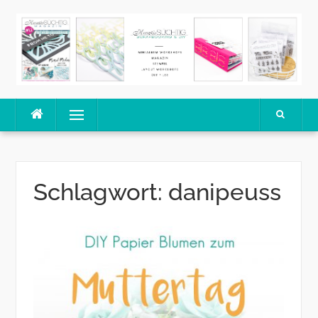
Skip
to
content
Menu
Schlagwort:
danipeuss