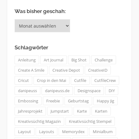
Was bisher geschah:
Was
bisher
geschah:
Schlagwörter
Anleitung
Art Journal
Big Shot
Challenge
Create A Smile
Creative Depot
CreativeID
Cricut
Crop in den Mai
Cutfile
CutfileCrew
danipeuss
danipeuss.de
Designspace
DIY
Embossing
Freebie
Geburtstag
Happy Jig
Jahresprojekt
Jumpstart
Karte
Karten
Kreativsüchtig Magazin
Kreativsüchtig Stempel
Layout
Layouts
Memorydex
Minialbum