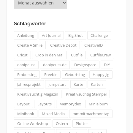
bisher
geschah:
Schlagwörter
Anleitung
Art Journal
Big Shot
Challenge
Create A Smile
Creative Depot
CreativeID
Cricut
Crop in den Mai
Cutfile
CutfileCrew
danipeuss
danipeuss.de
Designspace
DIY
Embossing
Freebie
Geburtstag
Happy Jig
Jahresprojekt
Jumpstart
Karte
Karten
Kreativsüchtig Magazin
Kreativsüchtig Stempel
Layout
Layouts
Memorydex
Minialbum
Minibook
Mixed Media
mmmitmachmontag
Online Workshop
Ostern
Plotter