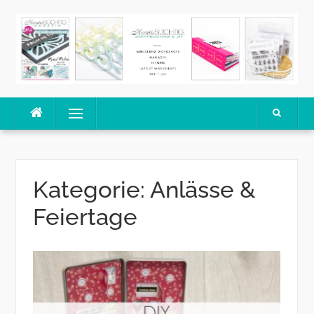
Skip
to
content
Menu
Kategorie:
Anlässe &
Feiertage