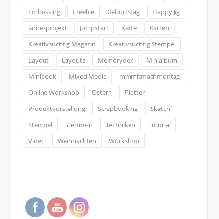
Embossing
Freebie
Geburtstag
Happy Jig
Jahresprojekt
Jumpstart
Karte
Karten
Kreativsüchtig Magazin
Kreativsüchtig Stempel
Layout
Layouts
Memorydex
Minialbum
Minibook
Mixed Media
mmmitmachmontag
Online Workshop
Ostern
Plotter
Produktvorstellung
Scrapbooking
Sketch
Stempel
Stempeln
Techniken
Tutorial
Video
Weihnachten
Workshop