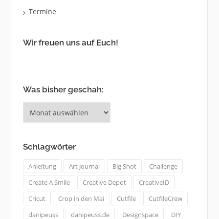
Termine
Wir freuen uns auf Euch!
Was bisher geschah:
Was
bisher
geschah:
Schlagwörter
Anleitung
Art Journal
Big Shot
Challenge
Create A Smile
Creative Depot
CreativeID
Cricut
Crop in den Mai
Cutfile
CutfileCrew
danipeuss
danipeuss.de
Designspace
DIY