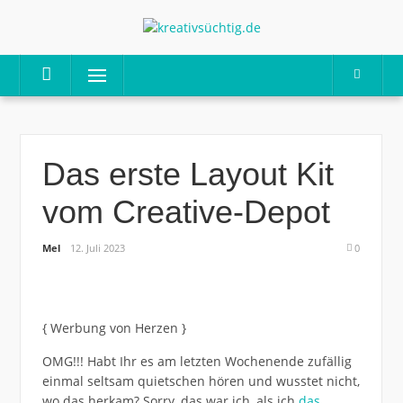
Skip
to
content
Menu
Das erste Layout Kit
vom Creative-Depot
Mel
12. Juli 2023
0
{ Werbung von Herzen }
OMG!!! Habt Ihr es am letzten Wochenende zufällig
einmal seltsam quietschen hören und wusstet nicht,
wo das herkam? Sorry, das war ich, als ich
das