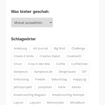
Was bisher geschah:
Was
bisher
geschah:
Schlagwörter
Anleitung
Art Journal
Big Shot
Challenge
Create A Smile
Creative Depot
CreativeID
Cricut
Crop in den Mai
Cutfile
CutfileCrew
danipeuss
danipeuss.de
Designspace
DIY
Embossing
Freebie
Geburtstag
Happy Jig
Jahresprojekt
Jumpstart
Karte
Karten
Kreativsüchtig Magazin
Kreativsüchtig Stempel
Layout
Layouts
Memorydex
Minialbum