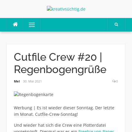
Skip
to
content
Menu
Cutfile Crew #20 |
Regenbogengrüße
Mel
30. Mai 2021
0
Werbung | Es ist wieder dieser Sonntag. Der letzte
im Monat. Cutfile-Crew-Sonntag!
Und wieder hat sich die Crew eine Plotterdatei
vorgeknöpft. Diesmal war es ein
Freebie von Paper