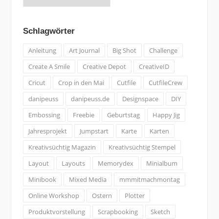
bisher
geschah:
Schlagwörter
Anleitung
Art Journal
Big Shot
Challenge
Create A Smile
Creative Depot
CreativeID
Cricut
Crop in den Mai
Cutfile
CutfileCrew
danipeuss
danipeuss.de
Designspace
DIY
Embossing
Freebie
Geburtstag
Happy Jig
Jahresprojekt
Jumpstart
Karte
Karten
Kreativsüchtig Magazin
Kreativsüchtig Stempel
Layout
Layouts
Memorydex
Minialbum
Minibook
Mixed Media
mmmitmachmontag
Online Workshop
Ostern
Plotter
Produktvorstellung
Scrapbooking
Sketch