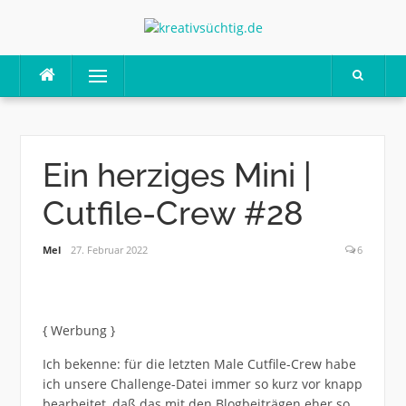
Skip
to
content
Menu
Ein herziges Mini |
Cutfile-Crew #28
Mel
27. Februar 2022
6
{ Werbung }
Ich bekenne: für die letzten Male Cutfile-Crew habe
ich unsere Challenge-Datei immer so kurz vor knapp
bearbeitet, daß das mit den Blogbeiträgen eher so