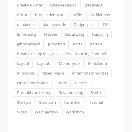
Create A Smile
Creative Depot
CreativeID
Cricut
Crop in den Mai
Cutfile
CutfileCrew
danipeuss
danipeuss.de
Designspace
DIY
Embossing
Freebie
Geburtstag
Happy Jig
Jahresprojekt
Jumpstart
Karte
Karten
Kreativsüchtig Magazin
Kreativsüchtig Stempel
Layout
Layouts
Memorydex
Minialbum
Minibook
Mixed Media
mmmitmachmontag
Online Workshop
Ostern
Plotter
Produktvorstellung
Scrapbooking
Sketch
Stempel
Stempeln
Techniken
Tutorial
Video
Weihnachten
Workshop