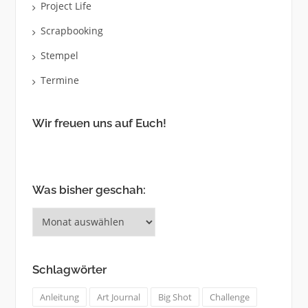
Project Life
Scrapbooking
Stempel
Termine
Wir freuen uns auf Euch!
Was bisher geschah:
Was
bisher
geschah:
Schlagwörter
Anleitung
Art Journal
Big Shot
Challenge