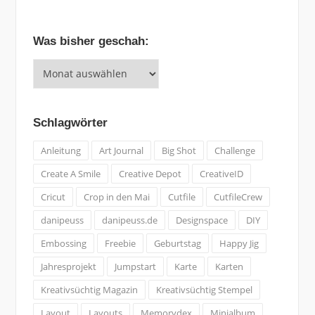
Was bisher geschah:
Was
bisher
geschah:
Schlagwörter
Anleitung
Art Journal
Big Shot
Challenge
Create A Smile
Creative Depot
CreativeID
Cricut
Crop in den Mai
Cutfile
CutfileCrew
danipeuss
danipeuss.de
Designspace
DIY
Embossing
Freebie
Geburtstag
Happy Jig
Jahresprojekt
Jumpstart
Karte
Karten
Kreativsüchtig Magazin
Kreativsüchtig Stempel
Layout
Layouts
Memorydex
Minialbum