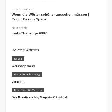
Previous article
Wenn die Wörter schöner aussehen müssen |
Cricut Design Space
Next article
Farb-Challenge #007
Related Articles
Neues
Workshop No 49
#mmmitmachmontag
Verliebt…
Kreativsüchtig Magazin
Das Kreativsüchtig Magazin #12 ist da!