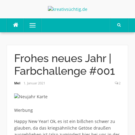
Skip
to
content
Menu
Frohes neues Jahr |
Farbchallenge #001
Mel
1. Januar 2021
2
Werbung
Happy New Year! Ok, es ist ein bißchen schwer zu
glauben, da das kriegsähnliche Getöse draußen
ausgeblieben ist (also zumindest hier bei uns in der