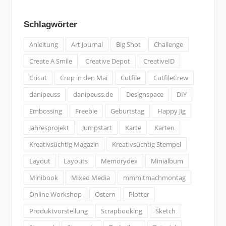
geschah:
Schlagwörter
Anleitung
Art Journal
Big Shot
Challenge
Create A Smile
Creative Depot
CreativeID
Cricut
Crop in den Mai
Cutfile
CutfileCrew
danipeuss
danipeuss.de
Designspace
DIY
Embossing
Freebie
Geburtstag
Happy Jig
Jahresprojekt
Jumpstart
Karte
Karten
Kreativsüchtig Magazin
Kreativsüchtig Stempel
Layout
Layouts
Memorydex
Minialbum
Minibook
Mixed Media
mmmitmachmontag
Online Workshop
Ostern
Plotter
Produktvorstellung
Scrapbooking
Sketch