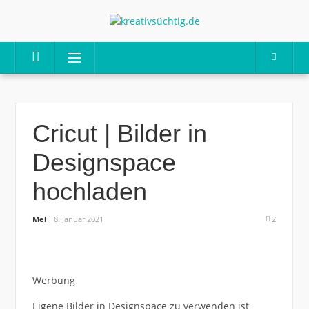
Skip
to
content
Menu
Cricut | Bilder in
Designspace
hochladen
Mel
8. Januar 2021
2
Werbung
Eigene Bilder in Designspace zu verwenden ist