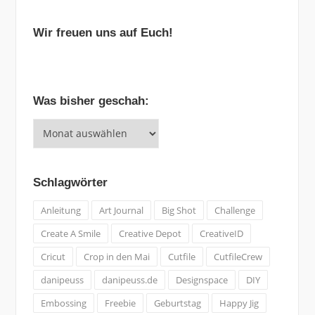
Wir freuen uns auf Euch!
Was bisher geschah:
Was
bisher
geschah:
Schlagwörter
Anleitung
Art Journal
Big Shot
Challenge
Create A Smile
Creative Depot
CreativeID
Cricut
Crop in den Mai
Cutfile
CutfileCrew
danipeuss
danipeuss.de
Designspace
DIY
Embossing
Freebie
Geburtstag
Happy Jig