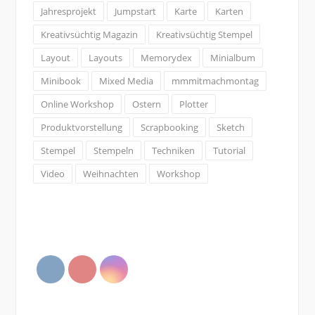
Jahresprojekt
Jumpstart
Karte
Karten
Kreativsüchtig Magazin
Kreativsüchtig Stempel
Layout
Layouts
Memorydex
Minialbum
Minibook
Mixed Media
mmmitmachmontag
Online Workshop
Ostern
Plotter
Produktvorstellung
Scrapbooking
Sketch
Stempel
Stempeln
Techniken
Tutorial
Video
Weihnachten
Workshop