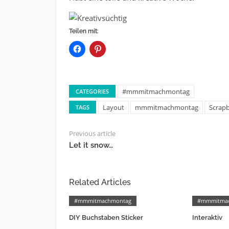
Teilen mit:
#mmmitmachmontag
CATEGORIES
Layout
mmmitmachmontag
Scrap
TAGS
Previous article
Let it snow…
Related Articles
#mmmitmachmontag
#mmmitma
DIY Buchstaben Sticker
Interaktiv