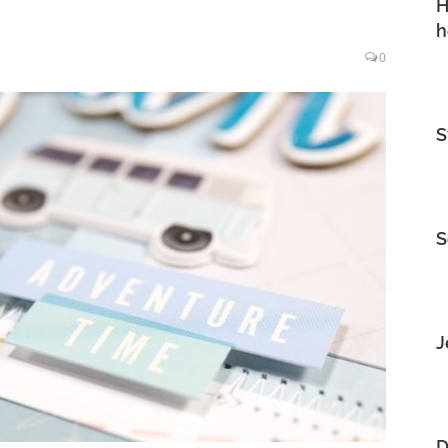
H
h
0
S
S
J
D