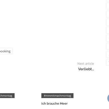
booking
Next article
Verliebt…
chmontag
#mmmitmachmontag
Ich brauche Meer