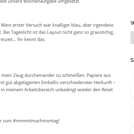
 dabei unsere Wochenaufgabe umgesetzt.
W
 Mein erster Versuch war knalliger blau, aber irgendwie
. Bei Tageslicht ist das Layout nicht ganz so graustichig,
W
eszeit… Ihr kennt das.
b
g
S
ll mein Zeug durcheinander zu schmeißen. Papiere aus
it gut abgelagerten Embellis verschiedenster Herkunft –
 in meinem Arbeitsbereich unbedingt wieder den Reset
erke zum #mmmitmachmontag!