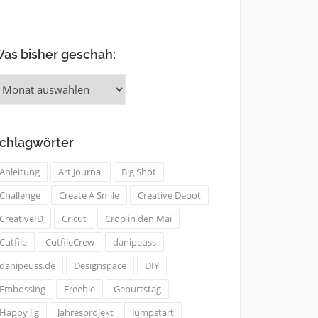
as bisher geschah:
as
isher
eschah:
chlagwörter
Anleitung
Art Journal
Big Shot
Challenge
Create A Smile
Creative Depot
CreativeID
Cricut
Crop in den Mai
Cutfile
CutfileCrew
danipeuss
danipeuss.de
Designspace
DIY
Embossing
Freebie
Geburtstag
Happy Jig
Jahresprojekt
Jumpstart