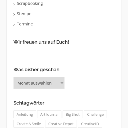
Scrapbooking
Stempel
Termine
Wir freuen uns auf Euch!
Was bisher geschah:
Was
bisher
geschah:
Schlagwörter
Anleitung
Art Journal
Big Shot
Challenge
Create A Smile
Creative Depot
CreativeID