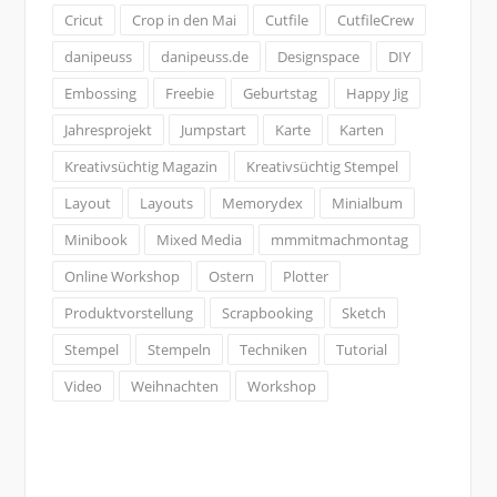
Cricut
Crop in den Mai
Cutfile
CutfileCrew
danipeuss
danipeuss.de
Designspace
DIY
Embossing
Freebie
Geburtstag
Happy Jig
Jahresprojekt
Jumpstart
Karte
Karten
Kreativsüchtig Magazin
Kreativsüchtig Stempel
Layout
Layouts
Memorydex
Minialbum
Minibook
Mixed Media
mmmitmachmontag
Online Workshop
Ostern
Plotter
Produktvorstellung
Scrapbooking
Sketch
Stempel
Stempeln
Techniken
Tutorial
Video
Weihnachten
Workshop