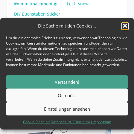
#mmmitmachmontag
Let it snow…
DIY Buchstaben Sticker
Die Sache mit den Cookies...
#mmmitmachmontag
CATEGORIES
Um dir ein optimales Erlebnis zu bieten, verwenden wir Technologien wie
Cookies, um Geräteinformationen zu speichern und/oder darauf
Challenge
Karten
mmmitmachmontag
TAGS
zuzugreifen. Wenn du diesen Technologien zustimmst, können wir Daten
wie das Surfverhalten oder eindeutige IDs auf dieser Website
verarbeiten. Wenn du deine Zustimmung nicht erteilst oder zurückziehst,
Previous article
können bestimmte Merkmale und Funktionen beeinträchtigt werden.
Aufgesammelt
Next article
Verstanden!
All about the Washi
Och nö...
Related Articles
Einstellungen ansehen
#mmmitmachmontag
Cookie-Richtlinie
Datenschutz / Disclaimer
Impressum