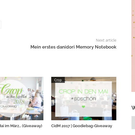
Next article
Mein erstes danidori Memory Notebook
Crop
W
W
ai im März… (Giveaway)
CidM 2017 | Goodiebag-Giveaway
b
g