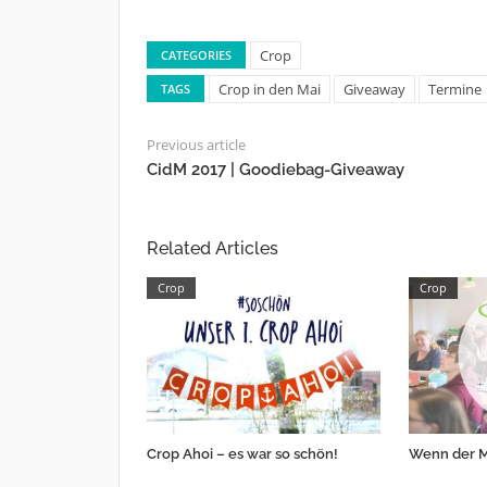
Crop
CATEGORIES
Crop in den Mai
Giveaway
Termine
TAGS
Previous article
CidM 2017 | Goodiebag-Giveaway
Related Articles
Crop
Crop
Crop Ahoi – es war so schön!
Wenn der M