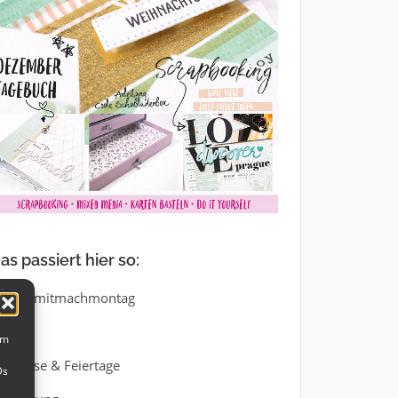
as passiert hier so:
#mmmitmachmontag
7T7S
um
Anlässe & Feiertage
Ds