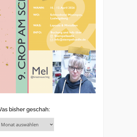
as bisher geschah:
as
isher
eschah: