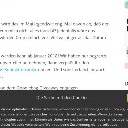
 wird das im Mai irgendwie eng. Mal davon ab, daß der
enn mich nicht alles täuscht? Jedenfalls wäre das
 wir den Crop einfach vor. Viel wichtiger als das Datum
ht werden kann ab Januar 2018! Wir haben nur begrenzt
Cropverteiler aufnehmen, dann verpaßt Ihr den
as Kontaktformular
nutzen. Und sonst erfahrt Ihr auch
r.
D
chon dem Goodiebag-Giveaway entgegen.
Die Sache mit den Cookies...
dir ein optimales Erlebnis zu bieten, verwenden wir Technologien wie Cookies, 
äteinformationen zu speichern und/oder darauf zuzugreifen. Wenn du diesen
hnologien zustimmst, können wir Daten wie das Surfverhalten oder eindeutige I
 dieser Website verarbeiten. Wenn du deine Zustimmung nicht erteilst oder