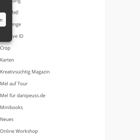
Anleitung
Ask Me(l
en
Challenge
Creative ID
Crop
Karten
Kreativsüchtig Magazin
Mel auf Tour
Mel für danipeuss.de
Minibooks
Neues
Online Workshop