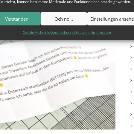
ückziehst, können bestimmte Merkmale und Funktionen beeinträchtigt werden.
Verstanden!
Och nö...
Einstellungen anseh
Cookie-Richtlinie
Datenschutz / Disclaimer
Impressum