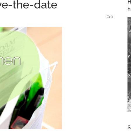
e-the-date
H
h
0
S