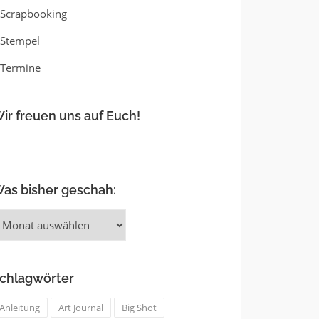
Scrapbooking
Stempel
Termine
ir freuen uns auf Euch!
as bisher geschah:
as
isher
eschah:
chlagwörter
Anleitung
Art Journal
Big Shot