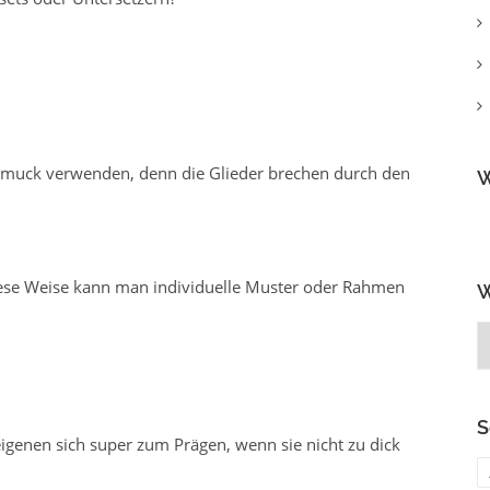
chmuck verwenden, denn die Glieder brechen durch den
W
diese Weise kann man individuelle Muster oder Rahmen
W
W
b
g
S
enen sich super zum Prägen, wenn sie nicht zu dick