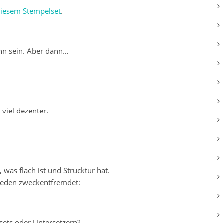
iesem Stempelset
.
ünn sein. Aber dann…
viel dezenter.
 was flach ist und Strucktur hat.
weden zweckentfremdet:
sets oder Untersetzern?