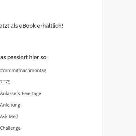
etzt als eBook erhältlich!
as passiert hier so:
#mmmitmachmontag
7T7S
Anlässe & Feiertage
Anleitung
Ask Me(l
Challenge