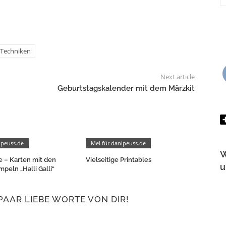
Techniken
Next article
Geburtstagskalender mit dem Märzkit
ipeuss.de
Mel für danipeuss.de
W
e – Karten mit den
Vielseitige Printables
u
mpeln „Halli Galli“
PAAR LIEBE WORTE VON DIR!