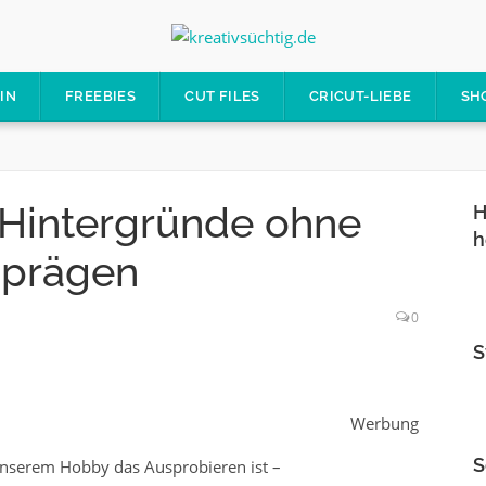
IN
FREEBIES
CUT FILES
CRICUT-LIEBE
SH
| Hintergründe ohne
H
h
 prägen
0
S
Werbung
S
n unserem Hobby das Ausprobieren ist –