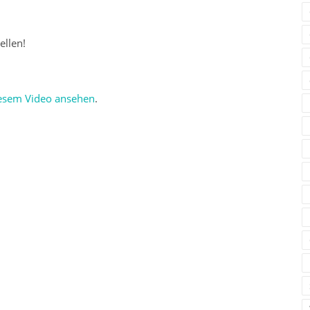
llen!
iesem Video ansehen
.