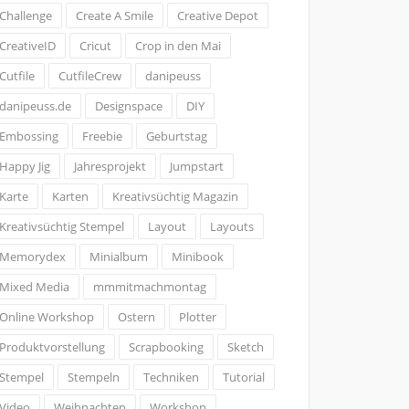
Challenge
Create A Smile
Creative Depot
CreativeID
Cricut
Crop in den Mai
Cutfile
CutfileCrew
danipeuss
danipeuss.de
Designspace
DIY
Embossing
Freebie
Geburtstag
Happy Jig
Jahresprojekt
Jumpstart
Karte
Karten
Kreativsüchtig Magazin
Kreativsüchtig Stempel
Layout
Layouts
Memorydex
Minialbum
Minibook
Mixed Media
mmmitmachmontag
Online Workshop
Ostern
Plotter
Produktvorstellung
Scrapbooking
Sketch
Stempel
Stempeln
Techniken
Tutorial
Video
Weihnachten
Workshop