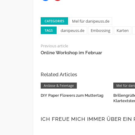
Mel für danipeuss.de
CATEGORIES
danipeuss.de
Embossing
Karten
TAGS
Previous article
Online Workshop im Februar
Related Articles
Anlässe & Feiertage
Mel für dan
DIY Paper Flowers zum Muttertag
Brillengrüß
Klartextste
ICH FREUE MICH IMMER ÜBER EIN 