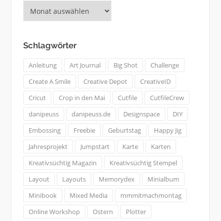
Was
bisher
geschah:
Schlagwörter
Anleitung
Art Journal
Big Shot
Challenge
Create A Smile
Creative Depot
CreativeID
Cricut
Crop in den Mai
Cutfile
CutfileCrew
danipeuss
danipeuss.de
Designspace
DIY
Embossing
Freebie
Geburtstag
Happy Jig
Jahresprojekt
Jumpstart
Karte
Karten
Kreativsüchtig Magazin
Kreativsüchtig Stempel
Layout
Layouts
Memorydex
Minialbum
Minibook
Mixed Media
mmmitmachmontag
Online Workshop
Ostern
Plotter