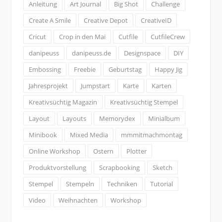
Anleitung
Art Journal
Big Shot
Challenge
Create A Smile
Creative Depot
CreativeID
Cricut
Crop in den Mai
Cutfile
CutfileCrew
danipeuss
danipeuss.de
Designspace
DIY
Embossing
Freebie
Geburtstag
Happy Jig
Jahresprojekt
Jumpstart
Karte
Karten
Kreativsüchtig Magazin
Kreativsüchtig Stempel
Layout
Layouts
Memorydex
Minialbum
Minibook
Mixed Media
mmmitmachmontag
Online Workshop
Ostern
Plotter
Produktvorstellung
Scrapbooking
Sketch
Stempel
Stempeln
Techniken
Tutorial
Video
Weihnachten
Workshop